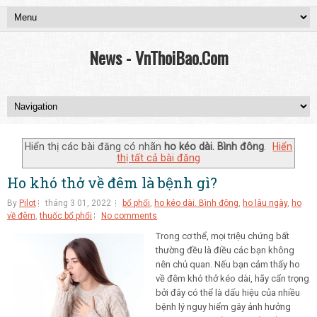
News - VnThoiBao.Com
Hiển thị các bài đăng có nhãn
ho kéo dài. Bình đông
.
Hiển
thị tất cả bài đăng
Ho khó thở về đêm là bệnh gì?
By
Pilot
tháng 3 01, 2022
bổ phổi
,
ho kéo dài. Bình đông
,
ho lâu ngày
,
ho
về đêm
,
thuốc bổ phổi
No comments
Trong cơ thể, mọi triệu chứng bất
thường đều là điều các bạn không
nên chủ quan. Nếu bạn cảm thấy ho
về đêm khó thở kéo dài, hãy cẩn trọng
bởi đây có thể là dấu hiệu của nhiều
bệnh lý nguy hiểm gây ảnh hưởng