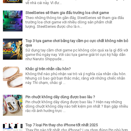
về nhà cái này. Vì đư...
SteelSeries sẽ tham gia đấu trường loa chơi game
Theo những thông tin gần đây, SteelSeries sẽ tham gia đấu
trường loa chơi game với nhiều dòng sản phẩm chất
lượng. SteelSeries được cho là n...
Top 3 tựa game chơi bằng tay cầm pc cực chất không nên bỏ
qua
Sử dụng tay cầm chơi game pc không còn quá xa lạ gì đối với
game thủ ngày nay. Với các tựa game giải trí cực kỳ hấp dẫn
như Naruto Shippude...
Khắc gì trên nhẫn cầu hôn?
Không thể nào phủ nhận vai trò và ý nghĩa của nhẫn cầu hôn.
Nhưng có bao giờ bạn thắc mắc, rằng với những chiếc nhẫn
này. Thì chạm, chắc gì ...
Pin chuột không dây dùng được bao lâu ?
Pin chuột không dây dùng được bao lâu ? Hiện nay những
dòng chuột không dây nào tiết kiệm pin nhất ? Bạn gặp nhiều
rắc rối ảnh hưởng trực ...
Top 7 loại Pin thay cho iPhone tốt nhất 2025
Thay Pin nào tốt nhất cho iPhone? Lựa chọn đúng Pin phù hợp