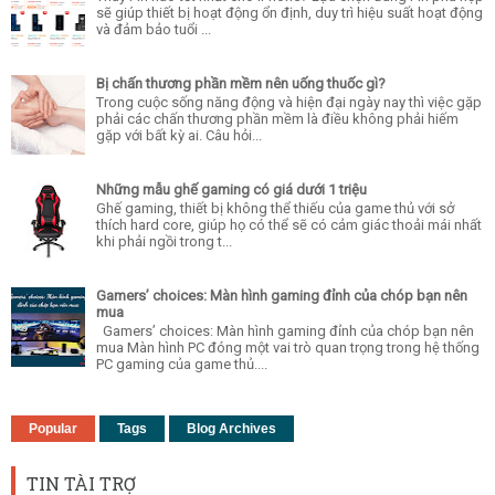
sẽ giúp thiết bị hoạt động ổn định, duy trì hiệu suất hoạt động
và đảm bảo tuổi ...
Bị chấn thương phần mềm nên uống thuốc gì?
Trong cuộc sống năng động và hiện đại ngày nay thì việc gặp
phải các chấn thương phần mềm là điều không phải hiếm
gặp với bất kỳ ai. Câu hỏi...
Những mẫu ghế gaming có giá dưới 1 triệu
Ghế gaming, thiết bị không thể thiếu của game thủ với sở
thích hard core, giúp họ có thể sẽ có cảm giác thoải mái nhất
khi phải ngồi trong t...
Gamers’ choices: Màn hình gaming đỉnh của chóp bạn nên
mua
Gamers’ choices: Màn hình gaming đỉnh của chóp bạn nên
mua Màn hình PC đóng một vai trò quan trọng trong hệ thống
PC gaming của game thủ....
Popular
Tags
Blog Archives
TIN TÀI TRỢ