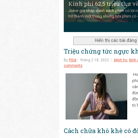
Kinh phí 62,5 triệu thu về
Joker gia nhập danh sách phim có lợi n
trở thành một trong những tựa phim có 
3
4
5
Hiển thị các bài đăn
Triệu chứng tức ngực kh
By
Pilot
tháng 2 18, 2022
bệnh ho
,
bình
comments
Ho 
phả
căn
đừn
đồn
trị
Cách chữa khò khè có đ