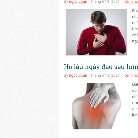
By
ngoc doan
tháng 6 18, 2021
bệnh ho
Khò
nhâ
miễ
trá
chế
ngư
Ho lâu ngày đau sau lưng
By
ngoc doan
tháng 6 13, 2021
bệnh ho
Đau
có 
nhữ
dướ
gì 
lưn