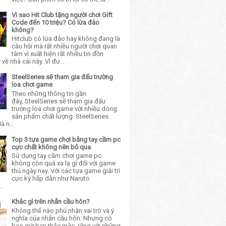
Vì sao Hit Club tặng người chơi Gift
Code đến 10 triệu? Có lừa đảo
không?
Hitclub có lừa đảo hay không đang là
câu hỏi mà rất nhiều người chơi quan
tâm vì xuất hiện rất nhiều tin đồn
về nhà cái này. Vì đư...
SteelSeries sẽ tham gia đấu trường
loa chơi game
Theo những thông tin gần
đây, SteelSeries sẽ tham gia đấu
trường loa chơi game với nhiều dòng
sản phẩm chất lượng. SteelSeries
à n...
Top 3 tựa game chơi bằng tay cầm pc
cực chất không nên bỏ qua
Sử dụng tay cầm chơi game pc
không còn quá xa lạ gì đối với game
thủ ngày nay. Với các tựa game giải trí
cực kỳ hấp dẫn như Naruto
..
Khắc gì trên nhẫn cầu hôn?
Không thể nào phủ nhận vai trò và ý
nghĩa của nhẫn cầu hôn. Nhưng có
bao giờ bạn thắc mắc, rằng với những