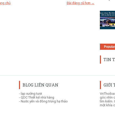
ang chủ
Bài đăng cũ hơn →
Popula
TIN T
BLOG LIÊN QUAN
GIỚI
-
lạp xưởng tươi
VnThoibao
-
QDC Thiết kế nhà hàng
góc nhìn 
-
Nước yến và đông trùng hạ thảo
tìm kiếm. 
một khía c