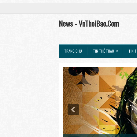
News - VnThoiBao.Com
»
TRANG CHỦ
TIN THỂ THAO
TIN T