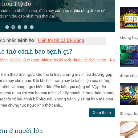
 hơn 1 tỷ đô
huận cao nhất lịch sử, điều này cũng có nghĩa rằng Joker sẽ
doanh thu cao nhất mọi thời đại.
không hay 
g có nhãn
bệnh ho
.
Hiển thị tất cả bài đăng
ó thở cảnh báo bệnh gì?
 đông
,
bổ phổi
,
Sức khoẻ
,
thiên môn bổ phổi
,
thuốc bổ phổi
,
trị ho
No
kèm theo tức ngực khó thở là triệu chứng mà nhiều thường gặp
được cho l
i và hay chủ quan. Đôi khi tình trạng này là biểu hiện của những
 bệnh vô cùng nguy hiểm dẫn đến hậu quả nặng nề. Vậy nên
g chủ quan với cơn ho của mình và hãy nhanh chóng thăm khám;
g thời có liệu trình bổ phổi nếu không bệnh lý sẽ rất khó mà điều
.Triệu chứng tức ngực khó thở cảnh...
Xem thêm
Shippude.
ờm ở người lớn