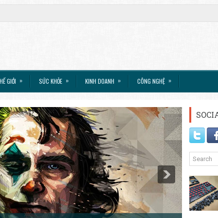
»
»
»
»
HẾ GIỚI
SỨC KHỎE
KINH DOANH
CÔNG NGHỆ
SOCI