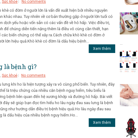
,
Sức khỏe
No comments
 khè có đờm ở người lớn là vấn đề xuất hiện bởi nhiều nguyên
n khác nhau. Tuy nhiên về cơ bản thường gặp ở người lớn tuổi có
n dịch yếu hoặc vốn sẵn có các vấn đề về hô hấp. Việc điều trị,
nh để chúng diễn tiến nặng thêm là điều vô cùng cần thiết, hạn
 các biến chứng có thể xảy ra.Cách chữa khò khè có đờm ở
ời lớn hiệu quả.Khò khè có đờm là dấu hiệu bệnh...
...
Xem thêm
 là bệnh gì?
,
Sức khoẻ
No comments
 lưng khi ho là hiện tượng xảy ra vô cùng phổ biến. Tuy nhiên, đây
thể là triệu chứng của nhiều căn bệnh nguy hiểm, tiêu biểu là
ng bệnh liên quan đến hệ xương khớp và đường hô hấp. Bài viết
i đây sẽ giúp bạn đọc tìm hiểu ho lâu ngày đau sau lưng là bệnh
cũng như hướng dẫn điều trị bệnh hiệu quả.Ho lâu ngày đau sau
g là dấu hiệu của nhiều bệnh nguy hiểm.Ho...
Xem thêm