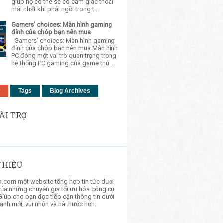
giúp họ có thể sẽ có cảm giác thoải
mái nhất khi phải ngồi trong t...
Gamers’ choices: Màn hình gaming
đỉnh của chóp bạn nên mua
Gamers’ choices: Màn hình gaming
đỉnh của chóp bạn nên mua Màn hình
PC đóng một vai trò quan trọng trong
hệ thống PC gaming của game thủ....
r
Tags
Blog Archives
ÀI TRỢ
 THIỆU
.com một website tổng hợp tin tức dưới
của những chuyên gia tối ưu hóa công cụ
Giúp cho bạn đọc tiếp cận thông tin dưới
ạnh mới, vui nhộn và hài hước hơn.