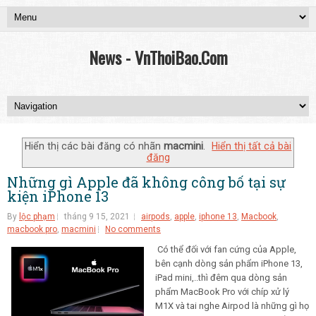
News - VnThoiBao.Com
Hiển thị các bài đăng có nhãn
macmini
.
Hiển thị tất cả bài
đăng
Những gì Apple đã không công bố tại sự
kiện iPhone 13
By
lộc phạm
tháng 9 15, 2021
airpods
,
apple
,
iphone 13
,
Macbook
,
macbook pro
,
macmini
No comments
Có thể đối với fan cứng của Apple,
bên cạnh dòng sản phẩm iPhone 13,
iPad mini,..thì đêm qua dòng sản
phẩm MacBook Pro với chíp xử lý
M1X và tai nghe Airpod là những gì họ