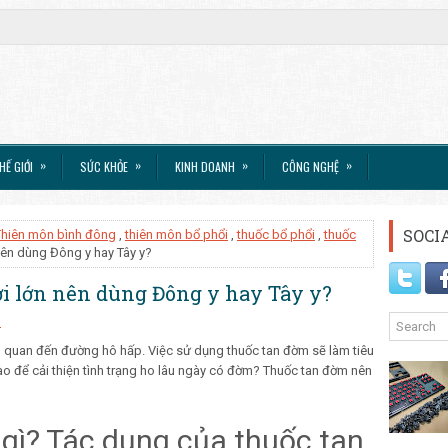
»
»
»
»
HẾ GIỚI
SỨC KHỎE
KINH DOANH
CÔNG NGHỆ
SOCI
Thiên môn bình đông
,
thiên môn bổ phổi
,
thuốc bổ phổi
,
thuốc
nên dùng Đông y hay Tây y?
i lớn nên dùng Đông y hay Tây y?
s
ên quan đến đường hô hấp. Việc sử dụng thuốc tan đờm sẽ làm tiêu
nào để cải thiện tình trạng ho lâu ngày có đờm? Thuốc tan đờm nên
gì? Tác dụng của thuốc tan