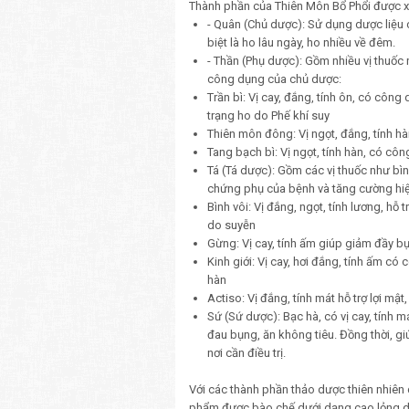
Thành phần của Thiên Môn Bổ Phổi được xâ
- Quân (Chủ dược): Sử dụng dược liệu ch
biệt là ho lâu ngày, ho nhiều về đêm.
- Thần (Phụ dược): Gồm nhiều vị thuốc 
công dụng của chủ dược:
Trần bì: Vị cay, đắng, tính ôn, có công 
trạng ho do Phế khí suy
Thiên môn đông: Vị ngọt, đắng, tính hà
Tang bạch bì: Vị ngọt, tính hàn, có c
Tá (Tá dược): Gồm các vị thuốc như bình
chứng phụ của bệnh và tăng cường hi
Bình vôi: Vị đắng, ngọt, tính lương, hỗ 
do suyễn
Gừng: Vị cay, tính ấm giúp giảm đầy b
Kinh giới: Vị cay, hơi đắng, tính ấm c
hàn
Actiso: Vị đắng, tính mát hỗ trợ lợi mật,
Sứ (Sứ dược): Bạc hà, có vị cay, tính 
đau bụng, ăn không tiêu. Đồng thời, g
nơi cần điều trị.
Với các thành phần thảo dược thiên nhiên 
phẩm được bào chế dưới dạng cao lỏng dễ