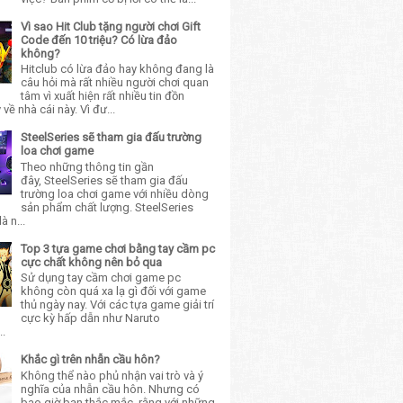
Vì sao Hit Club tặng người chơi Gift
Code đến 10 triệu? Có lừa đảo
không?
Hitclub có lừa đảo hay không đang là
câu hỏi mà rất nhiều người chơi quan
tâm vì xuất hiện rất nhiều tin đồn
về nhà cái này. Vì đư...
SteelSeries sẽ tham gia đấu trường
loa chơi game
Theo những thông tin gần
đây, SteelSeries sẽ tham gia đấu
trường loa chơi game với nhiều dòng
sản phẩm chất lượng. SteelSeries
à n...
Top 3 tựa game chơi bằng tay cầm pc
cực chất không nên bỏ qua
Sử dụng tay cầm chơi game pc
không còn quá xa lạ gì đối với game
thủ ngày nay. Với các tựa game giải trí
cực kỳ hấp dẫn như Naruto
..
Khắc gì trên nhẫn cầu hôn?
Không thể nào phủ nhận vai trò và ý
nghĩa của nhẫn cầu hôn. Nhưng có
bao giờ bạn thắc mắc, rằng với những