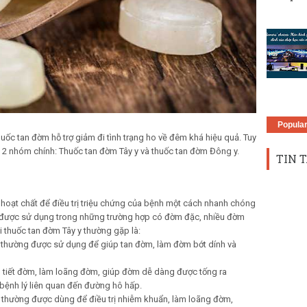
Popula
 thuốc tan đờm hỗ trợ giảm đi tình trạng ho về đêm khá hiệu quả. Tuy
nh 2 nhóm chính: Thuốc tan đờm Tây y và thuốc tan đờm Đông y.
TIN T
 hoạt chất để điều trị triệu chứng của bệnh một cách nhanh chóng
g được sử dụng trong những trường hợp có đờm đặc, nhiều đờm
i thuốc tan đờm Tây y thường gặp là:
c thường được sử dụng để giúp tan đờm, làm đờm bớt dính và
ng tiết đờm, làm loãng đờm, giúp đờm dễ dàng được tống ra
bệnh lý liên quan đến đường hô hấp.
 thường được dùng để điều trị nhiễm khuẩn, làm loãng đờm,