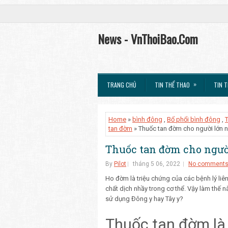
News - VnThoiBao.Com
»
TRANG CHỦ
TIN THỂ THAO
TIN T
Home
»
bình đông
,
Bổ phổi bình đông
,
tan đờm
» Thuốc tan đờm cho người lớn 
Thuốc tan đờm cho ngườ
By
Pilot
tháng 5 06, 2022
No comment
Ho đờm là triệu chứng của các bệnh lý li
chất dịch nhầy trong cơ thể. Vậy làm thế 
sử dụng Đông y hay Tây y?
Thuốc tan đờm là 