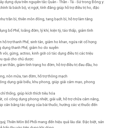
y dựng dựa trên nguyên tắc Quân - Thần - Tá - Sứ trong Đông y:
ính là bách bộ, vị ngọt, tính đắng giúp hỗ trợ điều trị ho, đặc
như trần bì, thiên môn đông, tang bạch bì, hỗ trợ làm tăng
dụng bổ Phế, loãng đờm, lý khí, kiện tỳ, táo thấp, giảm tình
n hỗ trợ thanh Phế, sinh tân, giảm ho khan, ngứa rát cổ họng
ông dụng thanh Phế, giảm ho do suyễn
 vôi, gừng, actiso, kinh giới có tác dụng điều trị các triệu
ệu quả cho chủ dược:
trợ an thần, giảm tình trạng ho đờm, hỗ trợ điều trị đau đầu, ho
ụng, nôn mửa, tan đờm, hỗ trợ thông mạch
ó công dụng giải biểu, khu phong, giúp giải cảm mạo, phong
 chỉ thống, giúp kích thích tiêu hóa
mát, có công dụng phong nhiệt, giải uất, hỗ trợ chữa cảm nắng,
iúp cân bằng tác dụng của bài thuốc, hướng các vị thuốc đến
quý, Thiên Môn Bổ Phổi mang đến hiệu quả lâu dài. Đặc biệt, sản
 hấp thụ vào tiện dụng khi dùng.