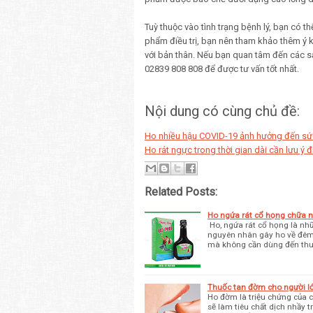
Tuỳ thuộc vào tình trạng bệnh lý, bạn có 
phẩm điều trị, bạn nên tham khảo thêm ý 
với bản thân. Nếu bạn quan tâm đến các s
02839 808 808 để được tư vấn tốt nhất.
Nội dung có cùng chủ đề:
Ho nhiều hậu COVID-19 ảnh hưởng đến sứ
Ho rát ngực trong thời gian dài cần lưu ý đ
Related Posts:
Ho ngứa rát cổ họng chữa nh
Ho, ngứa rát cổ họng là nhữ
nguyên nhân gây ho về đêm, 
mà không cần dùng đến th
Thuốc tan đờm cho người l
Ho đờm là triệu chứng của 
sẽ làm tiêu chất dịch nhầy t