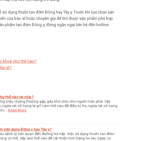
thể sử dụng thuốc tan đờm Đông hay Tây y. Trước khi lựa chọn sản
kiến của bác sĩ hoặc chuyên gia để tìm được sản phẩm phù hợp
ản phẩm tan đờm Đông y, đừng ngần ngại liên hệ đến hotline
c khoẻ như thế nào?
iều gì?
ư thế nào tại nhà ?
ng triệu chứng thường gặp, gây khó chịu cho người mắc phải. Vậy
ngứa rát cổ họng là gì? Làm thế nào để điều trị ho, ngứa rát cổ họng
uốc…
Read More
ớn nên dùng Đông y hay Tây y?
các bệnh lý liên quan đến đường hô hấp. Việc sử dụng thuốc tan đờm
rong cơ thể. Vậy làm thế nào để cải thiện tình trạng ho lâu ngày có