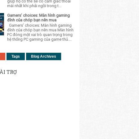
giúp họ có thể sẽ có cảm giác thoải
mái nhất khi phải ngồi trong t...
Gamers’ choices: Màn hình gaming
đỉnh của chóp bạn nên mua
Gamers’ choices: Màn hình gaming
đỉnh của chóp bạn nên mua Màn hình
PC đóng một vai trò quan trọng trong
hệ thống PC gaming của game thủ....
r
Tags
Blog Archives
ÀI TRỢ