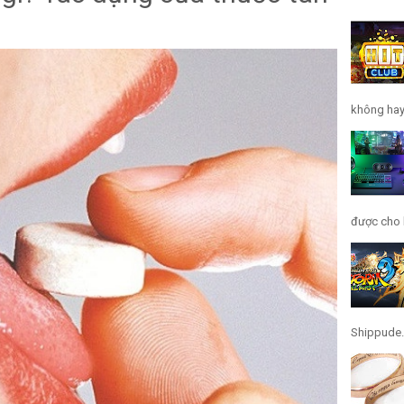
không hay 
được cho l
Shippude.