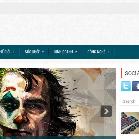
»
»
»
»
HẾ GIỚI
SỨC KHỎE
KINH DOANH
CÔNG NGHỆ
SOCI