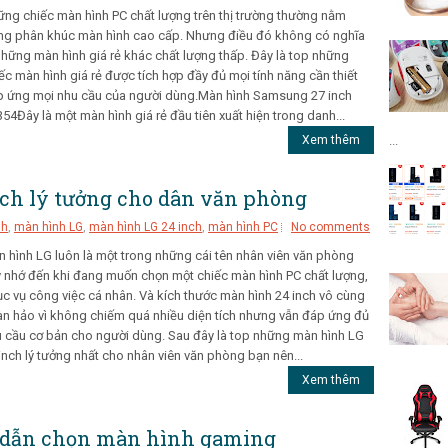
ng chiếc màn hình PC chất lượng trên thị trường thường nằm
ng phân khúc màn hình cao cấp. Nhưng điều đó không có nghĩa
những màn hình giá rẻ khác chất lượng thấp. Đây là top những
ếc màn hình giá rẻ được tích hợp đầy đủ mọi tính năng cần thiết
 ứng mọi nhu cầu của người dùng.Màn hình Samsung 27 inch
54Đây là một màn hình giá rẻ đầu tiên xuất hiện trong danh...
Xem thêm
...
nch lý tưởng cho dân văn phòng
nh
,
màn hình LG
,
màn hình LG 24 inch
,
màn hình PC
No comments
 hình LG luôn là một trong những cái tên nhân viên văn phòng
 nhớ đến khi đang muốn chọn một chiếc màn hình PC chất lượng,
c vụ công việc cá nhân. Và kích thước màn hình 24 inch vô cùng
n hảo vì không chiếm quá nhiều diện tích nhưng vẫn đáp ứng đủ
 cầu cơ bản cho người dùng. Sau đây là top những màn hình LG
inch lý tưởng nhất cho nhân viên văn phòng bạn nên...
Xem thêm
g dẫn chọn màn hình gaming