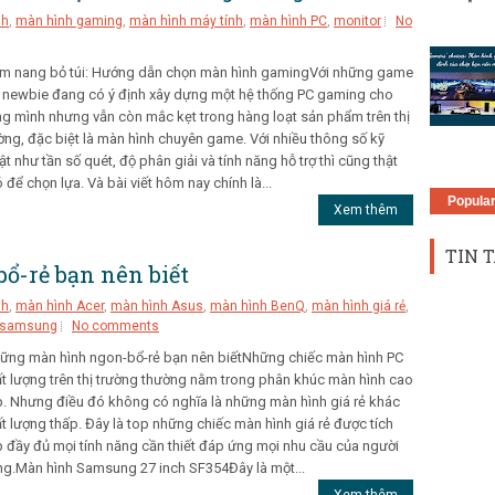
nh
,
màn hình gaming
,
màn hình máy tính
,
màn hình PC
,
monitor
No
m nang bỏ túi: Hướng dẫn chọn màn hình gamingVới những game
 newbie đang có ý định xây dựng một hệ thống PC gaming cho
ng mình nhưng vẫn còn mắc kẹt trong hàng loạt sản phẩm trên thị
ờng, đặc biệt là màn hình chuyên game. Với nhiều thông số kỹ
ật như tần số quét, độ phân giải và tính năng hỗ trợ thì cũng thật
 để chọn lựa. Và bài viết hôm nay chính là...
Popula
Xem thêm
TIN T
-rẻ bạn nên biết
nh
,
màn hình Acer
,
màn hình Asus
,
màn hình BenQ
,
màn hình giá rẻ
,
 samsung
No comments
ng màn hình ngon-bổ-rẻ bạn nên biếtNhững chiếc màn hình PC
t lượng trên thị trường thường nằm trong phân khúc màn hình cao
. Nhưng điều đó không có nghĩa là những màn hình giá rẻ khác
t lượng thấp. Đây là top những chiếc màn hình giá rẻ được tích
 đầy đủ mọi tính năng cần thiết đáp ứng mọi nhu cầu của người
g.Màn hình Samsung 27 inch SF354Đây là một...
Xem thêm