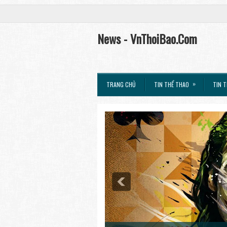
News - VnThoiBao.Com
»
TRANG CHỦ
TIN THỂ THAO
TIN T