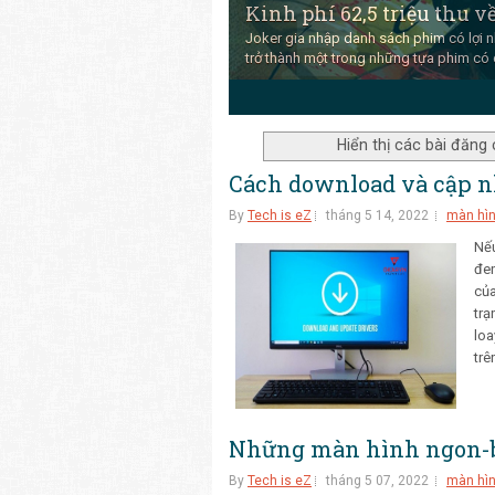
Kinh phí 62,5 triệu thu về
Joker gia nhập danh sách phim có lợi n
trở thành một trong những tựa phim có 
3
4
5
Hiển thị các bài đăng
Cách download và cập nh
By
Tech is eZ
tháng 5 14, 2022
màn hì
Nếu
đen
của
trạ
loa
trê
Những màn hình ngon-bổ
By
Tech is eZ
tháng 5 07, 2022
màn hì