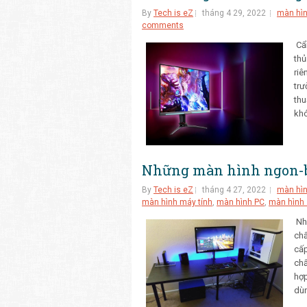
By
Tech is eZ
tháng 4 29, 2022
màn hì
comments
Cẩ
thủ
riê
trư
thu
khó
Những màn hình ngon-bổ
By
Tech is eZ
tháng 4 27, 2022
màn hì
màn hình máy tính
,
màn hình PC
,
màn hình
Nhữ
chấ
cấp
chấ
hợp
dùn