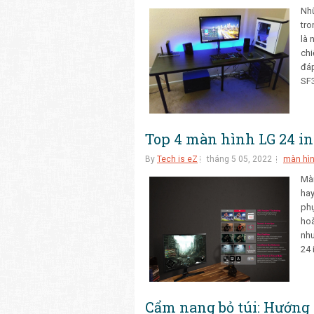
Nhữ
tro
là 
chi
đáp
SF3
Top 4 màn hình LG 24 i
By
Tech is eZ
tháng 5 05, 2022
màn hì
Màn
hay
phụ
hoà
nhu
24 
Cẩm nang bỏ túi: Hướn