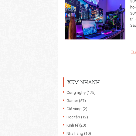
30 
họ 
30 
thì
Sau
Tr
XEM NHANH
Công nghệ
(175)
Gamer
(57)
Giá vàng
(2)
Học tập
(12)
Kinh tế
(20)
Nhà hàng
(10)