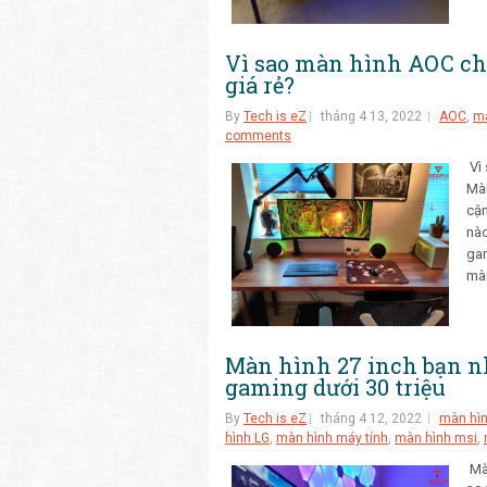
Vì sao màn hình AOC ch
giá rẻ?
By
Tech is eZ
tháng 4 13, 2022
AOC
,
mà
comments
Vì 
Màn
cận
nào
gam
màn
Màn hình 27 inch bạn nh
gaming dưới 30 triệu
By
Tech is eZ
tháng 4 12, 2022
màn hì
hình LG
,
màn hình máy tính
,
màn hình msi
,
Màn