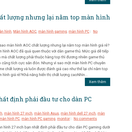
ất lượng nhưng lại nằm top màn hình
n hình
,
Màn hình AOC
,
màn hình gaming
,
màn hình PC
No
sao màn hình AOC chất lượng nhưng lại nằm top màn hình giá rẻ?
 hình AOC đã quá quen thuộc với dân game thủ. Mức giá dễ tiếp
 mà chất lượng phải thuộc hàng top thì đương nhiên game thủ
 cũng tích cực săn đón. Nhưng vì sao một màn hình PC chuyên
e chất lượng và luôn được đánh giá cao như thế lại chỉ nằm top
 hình giá rẻ?Khả năng hiển thị chất lượng caoNhìn...
Xem thêm
ất định phải đầu tư cho dàn PC
nh
,
màn hình 27 inch
,
màn hình Asus
,
màn hình dell 27 inch
,
màn
màn hình PC
,
màn hình PC gaming
,
monitor
No comments
 hình 27 inch bạn nhất định phải đầu tư cho dàn PC gaming dưới