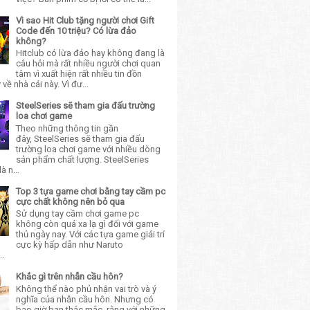
Vì sao Hit Club tặng người chơi Gift
Code đến 10 triệu? Có lừa đảo
không?
Hitclub có lừa đảo hay không đang là
câu hỏi mà rất nhiều người chơi quan
tâm vì xuất hiện rất nhiều tin đồn
về nhà cái này. Vì đư...
SteelSeries sẽ tham gia đấu trường
loa chơi game
Theo những thông tin gần
đây, SteelSeries sẽ tham gia đấu
trường loa chơi game với nhiều dòng
sản phẩm chất lượng. SteelSeries
à n...
Top 3 tựa game chơi bằng tay cầm pc
cực chất không nên bỏ qua
Sử dụng tay cầm chơi game pc
không còn quá xa lạ gì đối với game
thủ ngày nay. Với các tựa game giải trí
cực kỳ hấp dẫn như Naruto
..
Khắc gì trên nhẫn cầu hôn?
Không thể nào phủ nhận vai trò và ý
nghĩa của nhẫn cầu hôn. Nhưng có
bao giờ bạn thắc mắc, rằng với những