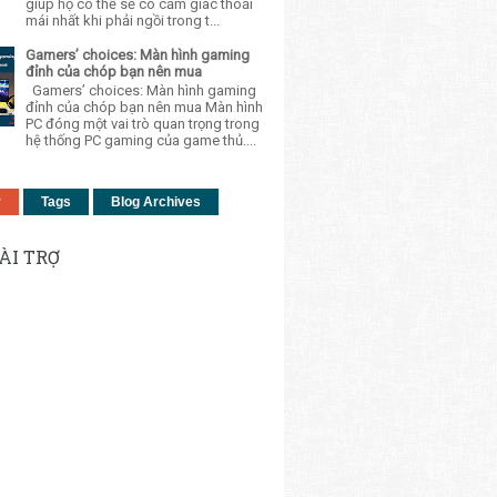
giúp họ có thể sẽ có cảm giác thoải
mái nhất khi phải ngồi trong t...
Gamers’ choices: Màn hình gaming
đỉnh của chóp bạn nên mua
Gamers’ choices: Màn hình gaming
đỉnh của chóp bạn nên mua Màn hình
PC đóng một vai trò quan trọng trong
hệ thống PC gaming của game thủ....
r
Tags
Blog Archives
ÀI TRỢ