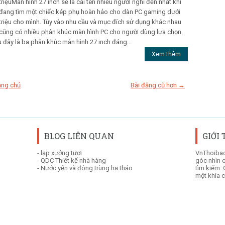
triệuMàn hình 27 inch sẽ là cái tên nhiều người nghĩ đến nhất khi
đang tìm một chiếc kép phụ hoàn hảo cho dàn PC gaming dưới
triệu cho mình. Tùy vào nhu cầu và mục đích sử dụng khác nhau
 cũng có nhiều phân khúc màn hình PC cho người dùng lựa chọn.
 đây là ba phân khúc màn hình 27 inch đáng...
Xem thêm
ang chủ
Bài đăng cũ hơn →
BLOG LIÊN QUAN
GIỚI
-
lạp xưởng tươi
VnThoibao
-
QDC Thiết kế nhà hàng
góc nhìn 
-
Nước yến và đông trùng hạ thảo
tìm kiếm. 
một khía c