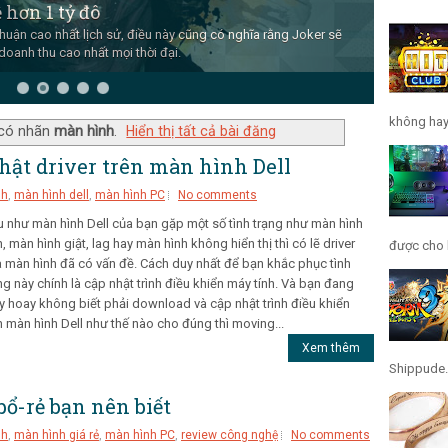
 hơn 1 tỷ đô
huận cao nhất lịch sử, điều này cũng có nghĩa rằng Joker sẽ
doanh thu cao nhất mọi thời đại.
không hay 
 có nhãn
màn hình
.
Hiển thị tất cả bài đăng
ật driver trên màn hình Dell
nh
,
màn hình dell
,
màn hình PC
No comments
 như màn hình Dell của bạn gặp một số tình trạng như màn hình
, màn hình giật, lag hay màn hình không hiển thị thì có lẽ driver
được cho l
 màn hình đã có vấn đề. Cách duy nhất để bạn khắc phục tình
ng này chính là cập nhật trình điều khiển máy tính. Và bạn đang
y hoay không biết phải download và cập nhật trình điều khiển
n màn hình Dell như thế nào cho đúng thì moving...
Xem thêm
Shippude.
-rẻ bạn nên biết
nh
,
màn hình giá rẻ
,
màn hình PC
,
review công nghệ
No comments