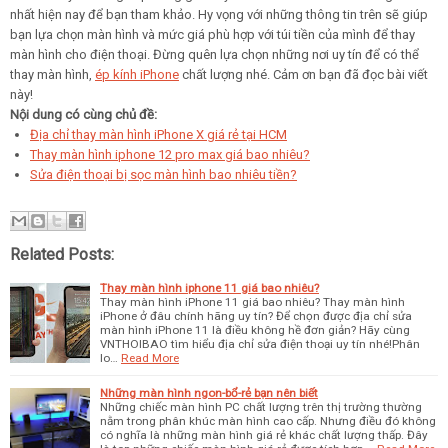
nhất hiện nay để bạn tham khảo. Hy vọng với những thông tin trên sẽ giúp
bạn lựa chọn màn hình và mức giá phù hợp với túi tiền của mình để thay
màn hình cho điện thoại. Đừng quên lựa chọn những nơi uy tín để có thể
thay màn hình,
ép kính iPhone
chất lượng nhé. Cảm ơn bạn đã đọc bài viết
này!
Nội dung có cùng chủ đề:
Địa chỉ thay màn hình iPhone X giá rẻ tại HCM
Thay màn hình iphone 12 pro max giá bao nhiêu?
Sửa điện thoại bị sọc màn hình bao nhiêu tiền?
Related Posts:
Thay màn hình iphone 11 giá bao nhiêu?
Thay màn hình iPhone 11 giá bao nhiêu? Thay màn hình
iPhone ở đâu chính hãng uy tín? Để chọn được địa chỉ sửa
màn hình iPhone 11 là điều không hề đơn giản? Hãy cùng
VNTHOIBAO tìm hiểu địa chỉ sửa điện thoại uy tín nhé!Phân
lo…
Read More
Những màn hình ngon-bổ-rẻ bạn nên biết
Những chiếc màn hình PC chất lượng trên thị trường thường
nằm trong phân khúc màn hình cao cấp. Nhưng điều đó không
có nghĩa là những màn hình giá rẻ khác chất lượng thấp. Đây