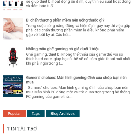
sẽ giúp thiết bị hoạt động ổn định, duy trì hiệu suất hoạt động
và đảm bảo tuổi ...
Bị chấn thương phần mềm nên uống thuốc gì?
Trong cuộc sống năng động và hiện đại ngày nay thì việc gặp
phải các chấn thương phần mềm là điều không phải hiếm
gặp với bất kỳ ai. Câu hỏi...
Những mẫu ghế gaming có giá dưới 1 triệu
Ghế gaming, thiết bị không thể thiếu của game thủ với sở
thích hard core, giúp họ có thể sẽ có cảm giác thoải mái nhất
khi phải ngồi trong t...
Gamers’ choices: Màn hình gaming đỉnh của chóp bạn nên
mua
Gamers’ choices: Màn hình gaming đỉnh của chóp bạn nên
mua Màn hình PC đóng một vai trò quan trọng trong hệ thống
PC gaming của game thủ....
Popular
Tags
Blog Archives
TIN TÀI TRỢ