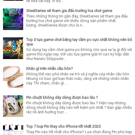
về nhà cái này. Vì đư...
SteelSeries sẽ tham gia đấu trường loa chơi game
Theo những thông tin gần đây, SteelSeries sẽ tham gia đấu
trường loa chơi game với nhiều dòng sản phẩm chất
lượng. SteelSeries được cho là n...
Top 3 tựa game chơi bằng tay cầm pc cực chất không nên bỏ
qua
Sử dụng tay cầm chơi game pc không còn quá xa lạ gì đối với
game thủ ngày nay. Với các tựa game giải trí cực kỳ hấp dẫn
như Naruto Shippude...
Khắc gì trên nhẫn cầu hôn?
Không thể nào phủ nhận vai trò và ý nghĩa của nhẫn cầu hôn.
Nhưng có bao giờ bạn thắc mắc, rằng với những chiếc nhẫn
này. Thì chạm, chắc gì ...
Pin chuột không dây dùng được bao lâu ?
Pin chuột không dây dùng được bao lâu ? Hiện nay những
dòng chuột không dây nào tiết kiệm pin nhất ? Bạn gặp nhiều
rắc rối ảnh hưởng trực ...
Top 7 loại Pin thay cho iPhone tốt nhất 2025
Thay Pin nào tốt nhất cho iPhone? Lựa chọn đúng Pin phù hợp