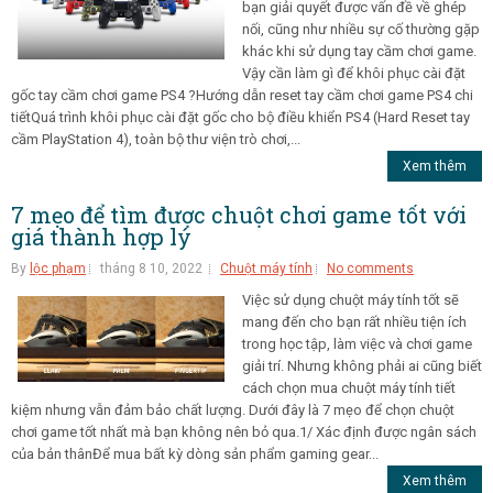
bạn giải quyết được vấn đề về ghép
nối, cũng như nhiều sự cố thường gặp
khác khi sử dụng tay cầm chơi game.
Vậy cần làm gì để khôi phục cài đặt
gốc tay cầm chơi game PS4 ?Hướng dẫn reset tay cầm chơi game PS4 chi
tiếtQuá trình khôi phục cài đặt gốc cho bộ điều khiển PS4 (Hard Reset tay
cầm PlayStation 4), toàn bộ thư viện trò chơi,...
Xem thêm
7 mẹo để tìm được chuột chơi game tốt với
giá thành hợp lý
By
lộc phạm
tháng 8 10, 2022
Chuột máy tính
No comments
Việc sử dụng chuột máy tính tốt sẽ
mang đến cho bạn rất nhiều tiện ích
trong học tập, làm việc và chơi game
giải trí. Nhưng không phải ai cũng biết
cách chọn mua chuột máy tính tiết
kiệm nhưng vẫn đảm bảo chất lượng. Dưới đây là 7 mẹo để chọn chuột
chơi game tốt nhất mà bạn không nên bỏ qua.1/ Xác định được ngân sách
của bản thânĐể mua bất kỳ dòng sản phẩm gaming gear...
Xem thêm