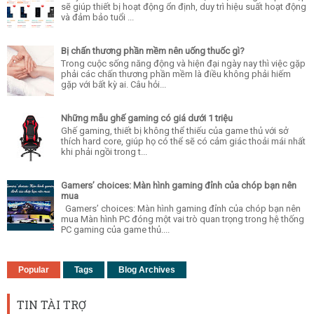
sẽ giúp thiết bị hoạt động ổn định, duy trì hiệu suất hoạt động
và đảm bảo tuổi ...
Bị chấn thương phần mềm nên uống thuốc gì?
Trong cuộc sống năng động và hiện đại ngày nay thì việc gặp
phải các chấn thương phần mềm là điều không phải hiếm
gặp với bất kỳ ai. Câu hỏi...
Những mẫu ghế gaming có giá dưới 1 triệu
Ghế gaming, thiết bị không thể thiếu của game thủ với sở
thích hard core, giúp họ có thể sẽ có cảm giác thoải mái nhất
khi phải ngồi trong t...
Gamers’ choices: Màn hình gaming đỉnh của chóp bạn nên
mua
Gamers’ choices: Màn hình gaming đỉnh của chóp bạn nên
mua Màn hình PC đóng một vai trò quan trọng trong hệ thống
PC gaming của game thủ....
Popular
Tags
Blog Archives
TIN TÀI TRỢ