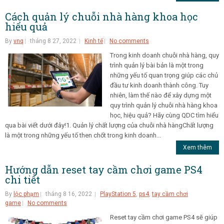
Cách quản lý chuỗi nhà hàng khoa học
hiểu quả
By
vnq
tháng 8 27, 2022
Kinh tế
No comments
Trong kinh doanh chuỗi nhà hàng, quy
trình quản lý bài bản là một trong
những yếu tố quan trọng giúp các chủ
đầu tư kinh doanh thành công. Tuy
nhiên, làm thế nào để xây dựng một
quy trình quản lý chuỗi nhà hàng khoa
học, hiệu quả? Hãy cùng QDC tìm hiểu
qua bài viết dưới đây!1. Quản lý chất lượng của chuỗi nhà hàngChất lượng
là một trong những yếu tố then chốt trong kinh doanh...
Xem thêm
Hướng dẫn reset tay cầm chơi game PS4
chi tiết
By
lộc phạm
tháng 8 16, 2022
PlayStation 5
,
ps4
,
tay cầm chơi
game
No comments
Reset tay cầm chơi game PS4 sẽ giúp