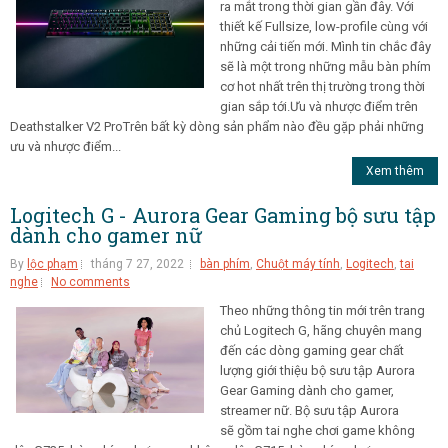
ra mắt trong thời gian gần đây. Với
thiết kế Fullsize, low-profile cùng với
những cải tiến mới. Mình tin chắc đây
sẽ là một trong những mẫu bàn phím
cơ hot nhất trên thị trường trong thời
gian sắp tới.Ưu và nhược điểm trên
Deathstalker V2 ProTrên bất kỳ dòng sản phẩm nào đều gặp phải những
ưu và nhược điểm...
Xem thêm
Logitech G - Aurora Gear Gaming bộ sưu tập
dành cho gamer nữ
By
lộc phạm
tháng 7 27, 2022
bàn phím
,
Chuột máy tính
,
Logitech
,
tai
nghe
No comments
Theo những thông tin mới trên trang
chủ Logitech G, hãng chuyên mang
đến các dòng gaming gear chất
lượng giới thiệu bộ sưu tập Aurora
Gear Gaming dành cho gamer,
streamer nữ. Bộ sưu tập Aurora
sẽ gồm tai nghe chơi game không