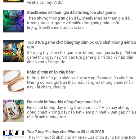
về nhà cái này. Vì đư...
SteelSeries sẽ tham gia đấu trường loa chơi game
Theo những thông tin gần đây, SteelSeries sẽ tham gia đấu
trường loa chơi game với nhiều dòng sản phẩm chất
lượng. SteelSeries được cho là n...
Top 3 tựa game chơi bằng tay cầm pc cực chất không nên bỏ
qua
Sử dụng tay cầm chơi game pc không còn quá xa lạ gì đối với
game thủ ngày nay. Với các tựa game giải trí cực kỳ hấp dẫn
như Naruto Shippude...
Khắc gì trên nhẫn cầu hôn?
Không thể nào phủ nhận vai trò và ý nghĩa của nhẫn cầu hôn.
Nhưng có bao giờ bạn thắc mắc, rằng với những chiếc nhẫn
này. Thì chạm, chắc gì ...
Pin chuột không dây dùng được bao lâu ?
Pin chuột không dây dùng được bao lâu ? Hiện nay những
dòng chuột không dây nào tiết kiệm pin nhất ? Bạn gặp nhiều
rắc rối ảnh hưởng trực ...
Top 7 loại Pin thay cho iPhone tốt nhất 2025
Thay Pin nào tốt nhất cho iPhone? Lựa chọn đúng Pin phù hợp