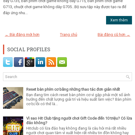
dây G735, bàn phím chơi game không dây G715, bàn phím chơi game
G713, chuột chơi game không dây G705...Bộ sưu tập này được tạo ra để
đáp ứng nhu...
Xem thêm
← Bài đăng mới hơn
Trang chủ
Bài đăng cũ hơn →
SOCIAL PROFILES
Reset bàn phím cơ bằng những thao tác đơn giản nhất
Bạn đang tìm cách reset bàn phím cơ vì gặp phải một số ảnh
hưởng đến chất lượng giải trí và hiệu suất làm việc? Bàn phím
cơ bị lỗi có thể là...
Vì sao Hit Club tặng người chơi Gift Code đến 10 triệu? Có lừa
đảo không?
Hitclub có lừa đảo hay không đang là câu hỏi mà rất nhiều
người chơi quan tâm vì xuất hiện rất nhiều tin đồn không hay