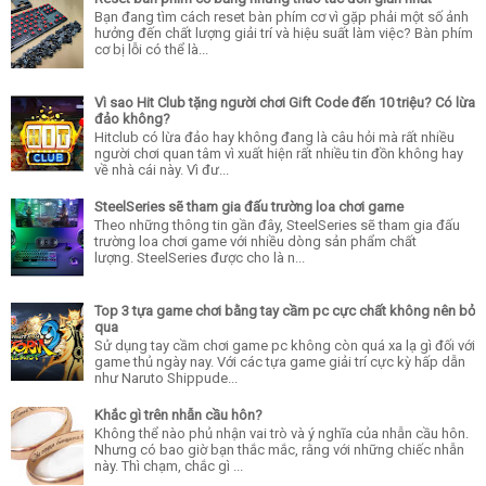
Bạn đang tìm cách reset bàn phím cơ vì gặp phải một số ảnh
hưởng đến chất lượng giải trí và hiệu suất làm việc? Bàn phím
cơ bị lỗi có thể là...
Vì sao Hit Club tặng người chơi Gift Code đến 10 triệu? Có lừa
đảo không?
Hitclub có lừa đảo hay không đang là câu hỏi mà rất nhiều
người chơi quan tâm vì xuất hiện rất nhiều tin đồn không hay
về nhà cái này. Vì đư...
SteelSeries sẽ tham gia đấu trường loa chơi game
Theo những thông tin gần đây, SteelSeries sẽ tham gia đấu
trường loa chơi game với nhiều dòng sản phẩm chất
lượng. SteelSeries được cho là n...
Top 3 tựa game chơi bằng tay cầm pc cực chất không nên bỏ
qua
Sử dụng tay cầm chơi game pc không còn quá xa lạ gì đối với
game thủ ngày nay. Với các tựa game giải trí cực kỳ hấp dẫn
như Naruto Shippude...
Khắc gì trên nhẫn cầu hôn?
Không thể nào phủ nhận vai trò và ý nghĩa của nhẫn cầu hôn.
Nhưng có bao giờ bạn thắc mắc, rằng với những chiếc nhẫn
này. Thì chạm, chắc gì ...