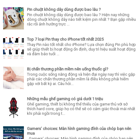
Pin chuột không dây dùng được bao lâu ?
Pin chuột không dây dùng được bao lâu ? Hiện nay những
dòng chuột không dây nào tiết kiệm pin nhất ? Bạn gặp nhiều
rắc rối ảnh hưởng trực ...
Top 7 loại Pin thay cho iPhone tốt nhất 2025
Thay Pin nào tốt nhất cho iPhone? Lựa chọn đúng Pin phù hợp
sẽ giúp thiết bị hoạt động ổn định, duy trì hiệu suất hoạt động
và đảm bảo tuổi ...
Bị chấn thương phần mềm nên uống thuốc gì?
Trong cuộc sống năng động và hiện đại ngày nay thì việc gặp
phải các chấn thương phần mềm là điều không phải hiếm
gặp với bất kỳ ai. Câu hỏi...
Những mẫu ghế gaming có giá dưới 1 triệu
Ghế gaming, thiết bị không thể thiếu của game thủ với sở
thích hard core, giúp họ có thể sẽ có cảm giác thoải mái nhất
khi phải ngồi trong t...
Gamers’ choices: Màn hình gaming đỉnh của chóp bạn nên
mua
Gamers’ choices: Màn hình gaming đỉnh của chóp bạn nên