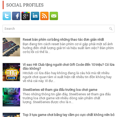
SOCIAL PROFILES
Reset bàn phím cơ bằng những thao tác đơn giản nhất
Bạn đang tìm cách reset bàn phím cơ vì gặp phải một số ảnh
hưởng đến chất lượng giải trí và hiệu suất làm việc? Bàn phím
cơ bị lỗi có thể là...
Vì sao Hit Club tặng người chơi Gift Code đến 10 triệu? Có lừa
đảo không?
Hitclub có lừa đảo hay không đang là câu hỏi mà rất nhiều
người chơi quan tâm vì xuất hiện rất nhiều tin đồn không hay
về nhà cái này. Vì đư...
SteelSeries sẽ tham gia đấu trường loa chơi game
Theo những thông tin gần đây, SteelSeries sẽ tham gia đấu
trường loa chơi game với nhiều dòng sản phẩm chất
lượng. SteelSeries được cho là n...
Top 3 tựa game chơi bằng tay cầm pc cực chất không nên bỏ