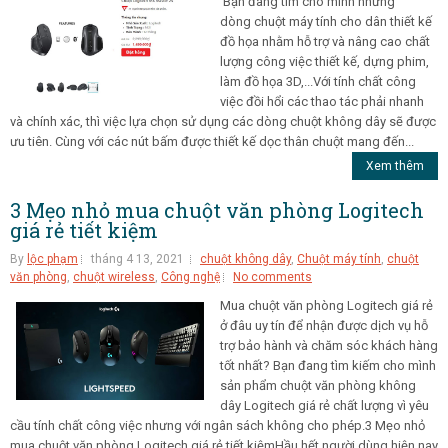
Bạn đang tìm cho mình những
dòng chuột máy tính cho dân thiết kế
đồ họa nhằm hỗ trợ và nâng cao chất
lượng công việc thiết kế, dựng phim,
làm đồ họa 3D,...Với tính chất công
việc đồi hổi các thao tác phải nhanh
và chính xác, thì việc lựa chọn sử dụng các dòng chuột không dây sẽ được
ưu tiên. Cùng với các nút bấm được thiết kế dọc thân chuột mang đến...
Xem thêm
3 Mẹo nhỏ mua chuột văn phòng Logitech
giá rẻ tiết kiệm
By
lộc phạm
tháng 4 13, 2021
chuột không dây
,
Chuột máy tính
,
chuột
văn phòng
,
chuột wireless
,
Công nghệ
No comments
Mua chuột văn phòng Logitech giá rẻ
ở đâu uy tín để nhận được dịch vụ hỗ
trợ bảo hành và chăm sóc khách hàng
tốt nhất? Bạn đang tìm kiếm cho mình
sản phẩm chuột văn phòng không
dây Logitech giá rẻ chất lượng vì yêu
cầu tính chất công việc nhưng với ngân sách không cho phép.3 Mẹo nhỏ
mua chuột văn phòng Logitech giá rẻ tiết kiệmHầu hết người dùng hiện nay