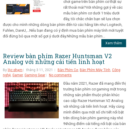
chơi game trên bàn phím cơ thật sự
rất thoải mái?Với những gợi ý về các
mẫu bàn phím cơ dưới 1 triệu dưới
đây, tôi chắc chắn bạn sẽ lựa chọn
được cho mình những dòng bàn phím đến từ các hãng lớn như Logitech,
Fuhlen, DareU,...Nếu bạn đang có ý định mua bàn phím máy tính mới tuyệt
đối đừng bỏ qua một số gợi ý dưới đây.Những mẫu bàn phím...
Xem thêm
Review bàn phím Razer Huntsman V2
Analog với những cải tiến linh hoạt
By
lộc phạm
tháng 3 11, 2021
Bàn Phím Cơ
,
Bàn Phím Máy Tính
,
Công
nghệ
,
Gamer
,
Gaming Gear
No comments
Đầu năm 2021, Razer đã mang đến thị
trường bàn phím cơ gaming một trong
những sản phẩm thuộc phân khúc
cao cấp Razer Huntsman V2 Analog
với những cải tiến linh hoạt. Hãy cùng
mình điểm qua một số chi tiết nổi bật
trên dòng bàn phím gaming này nhé
!Những điểm cải tiếng nổi bật của bàn