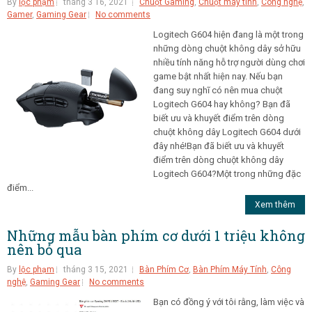
By
lộc phạm
tháng 3 16, 2021
Chuột Gaming
,
Chuột máy tính
,
Công nghệ
,
Gamer
,
Gaming Gear
No comments
Logitech G604 hiện đang là một trong
những dòng chuột không dây sở hữu
nhiều tính năng hỗ trợ người dùng chơi
game bật nhất hiện nay. Nếu bạn
đang suy nghĩ có nên mua chuột
Logitech G604 hay không? Bạn đã
biết ưu và khuyết điểm trên dòng
chuột không dây Logitech G604 dưới
đây nhé!Bạn đã biết ưu và khuyết
điểm trên dòng chuột không dây
Logitech G604?Một trong những đặc
điểm...
Xem thêm
Những mẫu bàn phím cơ dưới 1 triệu không
nên bỏ qua
By
lộc phạm
tháng 3 15, 2021
Bàn Phím Cơ
,
Bàn Phím Máy Tính
,
Công
nghệ
,
Gaming Gear
No comments
Bạn có đồng ý với tôi rằng, làm việc và