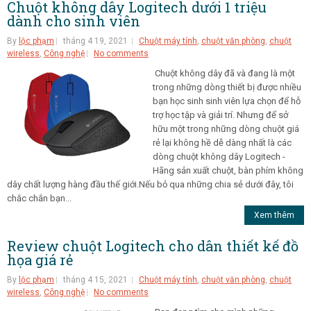
Chuột không dây Logitech dưới 1 triệu
dành cho sinh viên
By
lộc phạm
tháng 4 19, 2021
Chuột máy tính
,
chuột văn phòng
,
chuột
wireless
,
Công nghệ
No comments
Chuột không dây đã và đang là một
trong những dòng thiết bị được nhiều
bạn học sinh sinh viên lựa chọn để hỗ
trợ học tập và giải trí. Nhưng để sở
hữu một trong những dòng chuột giá
rẻ lại không hề dễ dàng nhất là các
dòng chuột không dây Logitech -
Hãng sản xuất chuột, bàn phím không
dây chất lượng hàng đầu thế giới.Nếu bỏ qua những chia sẻ dưới đây, tôi
chắc chắn bạn...
Xem thêm
Review chuột Logitech cho dân thiết kế đồ
họa giá rẻ
By
lộc phạm
tháng 4 15, 2021
Chuột máy tính
,
chuột văn phòng
,
chuột
wireless
,
Công nghệ
No comments