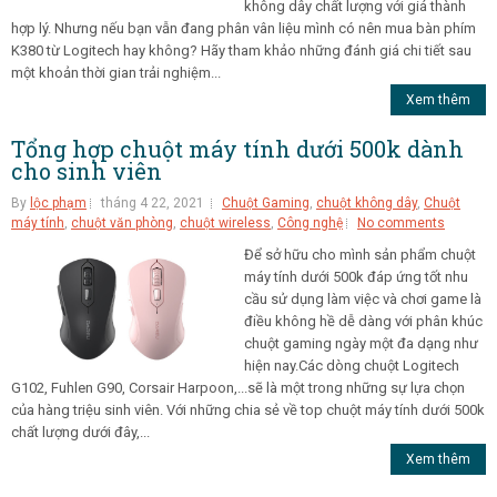
không dây chất lượng với giá thành
hợp lý. Nhưng nếu bạn vẫn đang phân vân liệu mình có nên mua bàn phím
K380 từ Logitech hay không? Hãy tham khảo những đánh giá chi tiết sau
một khoản thời gian trải nghiệm...
Xem thêm
Tổng hợp chuột máy tính dưới 500k dành
cho sinh viên
By
lộc phạm
tháng 4 22, 2021
Chuột Gaming
,
chuột không dây
,
Chuột
máy tính
,
chuột văn phòng
,
chuột wireless
,
Công nghệ
No comments
Để sở hữu cho mình sản phẩm chuột
máy tính dưới 500k đáp ứng tốt nhu
cầu sử dụng làm việc và chơi game là
điều không hề dễ dàng với phân khúc
chuột gaming ngày một đa dạng như
hiện nay.Các dòng chuột Logitech
G102, Fuhlen G90, Corsair Harpoon,...sẽ là một trong những sự lựa chọn
của hàng triệu sinh viên. Với những chia sẻ về top chuột máy tính dưới 500k
chất lượng dưới đây,...
Xem thêm