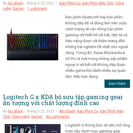
By
lộc phạm
tháng 3 23, 2021
Bàn Phím Cơ
,
Bàn Phím Máy Tính
,
Công
nghệ
,
Gamer
1 comment
Bàn phím bluetooth hay bàn phím
không dây đã và đang làm nên cuộc
cách mạng về các dòng bàn phím
gaming với thiết kế nổi bật, tiện lợi và
hiệu năng được cải thiện mang đến
những trải nghiệm tốt nhất cho người
dùng. Trong đó, Razer Blackwidow
V3 Pro là một trong những sản phẩm
ngoại vi với kết nối không dây được
nhiều game thủ dành nhiều sự quan
tâm. Nếu bạn đang...
Xem thêm
Logitech G x KDA bộ sưu tập gaming gear
ấn tượng với chất lượng đỉnh cao
By
lộc phạm
tháng 3 22, 2021
Âm thanh
,
Bàn Phím Cơ
,
Bàn Phím Máy
Tính
,
Công nghệ
,
Gamer
No comments
Logitech G thông báo về việc mở rộng
toàn cầu danh mục gaming gear