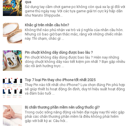
qua
Sử dụng tay cầm chơi game pc không còn quá xa lạ gì đối với
game thủ ngày nay. Với các tựa game giải trí cực kỳ hấp dẫn
như Naruto Shippude...
Khắc gì trên nhẫn cầu hôn?
Không thể nào phủ nhận vai trò và ý nghĩa của nhẫn cầu hôn.
Nhưng có bao giờ bạn thắc mắc, rằng với những chiếc nhẫn
này. Thì chạm, chắc gì ...
Pin chuột không dây dùng được bao lâu ?
Pin chuột không dây dùng được bao lâu ? Hiện nay những
dòng chuột không dây nào tiết kiệm pin nhất ? Bạn gặp nhiều
rắc rối ảnh hưởng trực ...
Top 7 loại Pin thay cho iPhone tốt nhất 2025
Thay Pin nào tốt nhất cho iPhone? Lựa chọn đúng Pin phù hợp
sẽ giúp thiết bị hoạt động ổn định, duy trì hiệu suất hoạt động
và đảm bảo tuổi ...
Bị chấn thương phần mềm nên uống thuốc gì?
Trong cuộc sống năng động và hiện đại ngày nay thì việc gặp
phải các chấn thương phần mềm là điều không phải hiếm
gặp với bất kỳ ai. Câu hỏi...