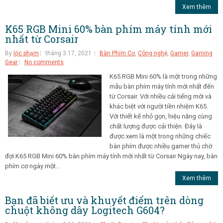
Xem thêm
K65 RGB Mini 60% bàn phím máy tính mới
nhất từ Corsair
By
lộc phạm
tháng 3 17, 2021
Bàn Phím Cơ
,
Công nghệ
,
Gamer
,
Gaming
Gear
No comments
K65 RGB Mini 60% là một trong những
mẫu bàn phím máy tính mới nhất đến
từ Corsair. Với nhiều cải tiếng mới và
khác biệt với người tiền nhiệm K65.
Với thiết kế nhỏ gọn, hiệu năng cùng
chất lượng được cải thiện. Đây là
được xem là một trong những chiếc
bàn phím được nhiều gamer thủ chờ
đợi.K65 RGB Mini 60% bàn phím máy tính mới nhất từ Corsair Ngày nay, bàn
phím cơ ngày một...
Xem thêm
Bạn đã biết ưu và khuyết điểm trên dòng
chuột không dây Logitech G604?