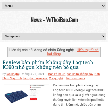
News - VnThoiBao.Com
Hiển thị các bài đăng có nhãn
Công nghệ
.
Hiển thị tất cả
bài đăng
Review bàn phím không dây Logitech
K380 nhỏ gọn không nên bỏ qua
By
lộc phạm
tháng 4 23, 2021
Bàn Phím Cơ
,
bàn phím không dây
,
Bàn
Phím Máy Tính
,
bàn phím wireless
,
Công nghệ
No comments
Có nên mua bàn phím không dây
Logitech K380 không?Logitech K380
không còn qua xa lạ gì với người dùng
thường xuyên làm việc trên Ipad hoặc
đang tìm kiếm một chiếc bàn phím