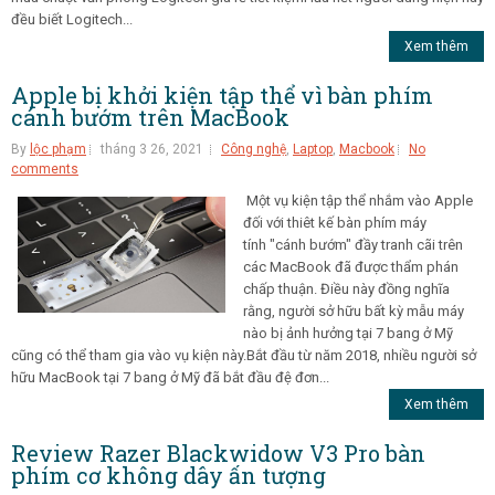
đều biết Logitech...
Xem thêm
Apple bị khởi kiện tập thể vì bàn phím
cánh bướm trên MacBook
By
lộc phạm
tháng 3 26, 2021
Công nghệ
,
Laptop
,
Macbook
No
comments
Một vụ kiện tập thể nhắm vào Apple
đối với thiêt kế bàn phím máy
tính "cánh bướm" đầy tranh cãi trên
các MacBook đã được thẩm phán
chấp thuận. Điều này đồng nghĩa
rằng, người sở hữu bất kỳ mẫu máy
nào bị ảnh hưởng tại 7 bang ở Mỹ
cũng có thể tham gia vào vụ kiện này.Bắt đầu từ năm 2018, nhiều người sở
hữu MacBook tại 7 bang ở Mỹ đã bắt đầu đệ đơn...
Xem thêm
Review Razer Blackwidow V3 Pro bàn
phím cơ không dây ấn tượng