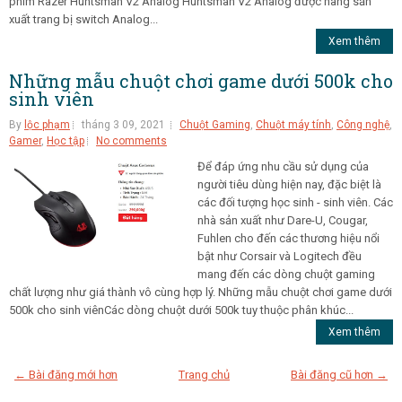
phím Razer Huntsman V2 Analog Huntsman V2 Analog được hãng sản
xuất trang bị switch Analog...
Xem thêm
Những mẫu chuột chơi game dưới 500k cho
sinh viên
By
lộc phạm
tháng 3 09, 2021
Chuột Gaming
,
Chuột máy tính
,
Công nghệ
,
Gamer
,
Học tập
No comments
Để đáp ứng nhu cầu sử dụng của
người tiêu dùng hiện nay, đặc biệt là
các đối tượng học sinh - sinh viên. Các
nhà sản xuất như Dare-U, Cougar,
Fuhlen cho đến các thương hiệu nổi
bật như Corsair và Logitech đều
mang đến các dòng chuột gaming
chất lượng như giá thành vô cùng hợp lý. Những mẫu chuột chơi game dưới
500k cho sinh viênCác dòng chuột dưới 500k tuy thuộc phân khúc...
Xem thêm
← Bài đăng mới hơn
Trang chủ
Bài đăng cũ hơn →