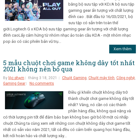
bằng bộ sưu tập với KD/A bộ sưu tập
gaming gear ấn tượng với chất lượng
đỉnh cao . Bắt đầu từ 16/03/2021, bộ
sưu tập có sẵn trên toàn thế
giới.Logitech G x KDA bộ sưu tập gaming gear ấn tượng với chất lượng
đỉnh caoLấy cảm hứng từ nhóm nhạc ảo toàn cầu KDA - một nhóm nhạc
pop ảo có các phiên bản vũ trụ...
Xem thêm
5 mẫu chuột chơi game không dây tốt nhất
2021 không nên bỏ qua
By
lộc phạm
tháng 3 18, 2021
Chuột Gaming
,
Chuột máy tính
,
Công nghệ
,
Gaming Gear
No comments
Điều gì khiến chuột không dây trở
thành chuột chơi game không dây tốt
nhất? Vâng, nó cần có các thành
phần hàng đầu, không quá nặng và
có thời lượng pin tốt để đảm bảo bạn không bao giờ bỏ lỡ một cú nhấp
chuột.Chúng ta cùng xem xét những con chuột không dây chơi game tốt
nhất có sẵn vào năm 2021, tất cả đều có cảm biến quang học hàng đầu,
kết nối hoàn hảo và chất lượng xây...