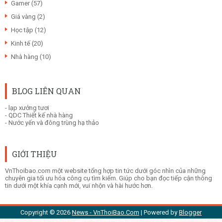
Gamer
(57)
Giá vàng
(2)
Học tập
(12)
Kinh tế
(20)
Nhà hàng
(10)
BLOG LIÊN QUAN
-
lạp xưởng tươi
-
QDC Thiết kế nhà hàng
-
Nước yến và đông trùng hạ thảo
GIỚI THIỆU
VnThoibao.com một website tổng hợp tin tức dưới góc nhìn của những
chuyên gia tối ưu hóa công cụ tìm kiếm. Giúp cho bạn đọc tiếp cận thông
tin dưới một khía cạnh mới, vui nhộn và hài hước hơn.
Copyright ©
2026
News - VnThoiBao.Com
| Powered by
Blogger